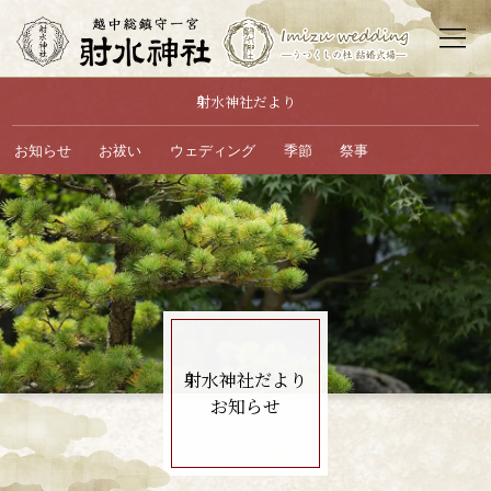
射水神社だより
射水神社について
祭りと年中行事
お知らせ
お祓い
ウェディング
季節
祭事
ご祈願・お祓い
お神札・お守り
結婚式・披露宴
散策・見どころ
参拝・アクセス
お問い合わせ
お知らせ
サイトマップ
射水神社だより
お知らせ
社務所へTEL
結婚式場へTEL
ホーム