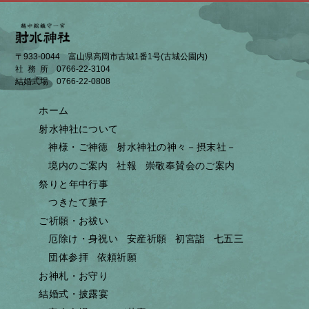
〒933-0044 富山県高岡市古城1番1号(古城公園内)
社務所
0766-22-3104
結婚式場
0766-22-0808
ホーム
射水神社について
神様・ご神徳
射水神社の神々－摂末社－
境内のご案内
社報
崇敬奉賛会のご案内
祭りと年中行事
つきたて菓子
ご祈願・お祓い
厄除け・身祝い
安産祈願
初宮詣
七五三
団体参拝
依頼祈願
お神札・お守り
結婚式・披露宴