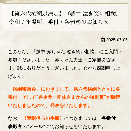
【第六代横綱が決定】『越中 泣き笑い相撲』
令和７年場所 番付・各表彰のお知らせ
2025-07-05
このたび、『越中 赤ちゃん 泣き笑い相撲』にご入門・
参加くださいました、赤ちゃん力士・ご家族の皆さ
ま、誠にありがとうございました。心から感謝申し上
げます。
「横綱審議会」に
おきまして、第六代
横綱とともに各
番付、そして“各企業・団体さまからの特別賞”が確定
いたしましたので、発表をいたします。
なお、
【
表彰授与の手順
】
につきましては、
各番付・
表彰者
へ
“メール”
にてお知らせをいたします。