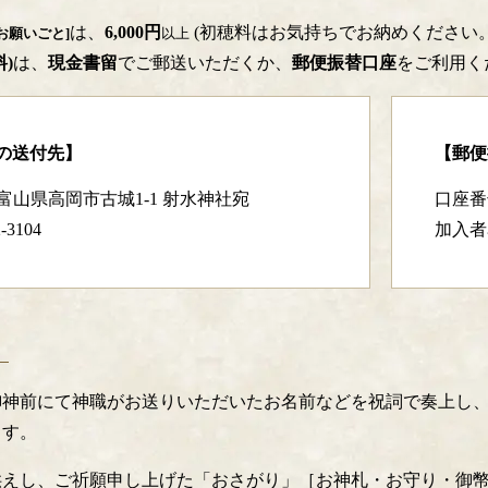
は、
6,000円
(初穂料はお気持ちでお納めください
のお願いごと]
以上
)
は、
現金書留
でご郵送いただくか、
郵便振替口座
をご利用く
の送付先】
【郵便
44 富山県高岡市古城1-1 射水神社宛
口座番号
-3104
加入者
御神前にて神職がお送りいただいたお名前などを祝詞で奏上し
ます。
供えし、ご祈願申し上げた「おさがり」［お神札・お守り・御