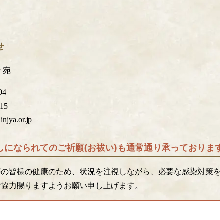
せ
 宛
04
715
injya.or.jp
しになられてのご祈願(お祓い)も通常通り承っておりま
拝の皆様の健康のため、状況を注視しながら、必要な感染対策
ご協力賜りますようお願い申し上げます。