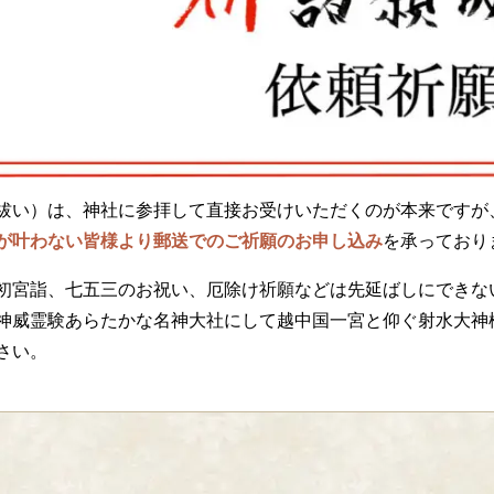
祓い）は、神社に参拝して直接お受けいただくのが本来ですが
が叶わない皆様より郵送でのご祈願のお申し込み
を承っており
初宮詣、七五三のお祝い、厄除け祈願などは先延ばしにできな
神威霊験あらたかな名神大社にして越中国一宮と仰ぐ射水大神
さい。