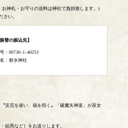
。お神札・お守りの送料は神社で負担致します。)
ださい。
振替の振込先】
：00730–1–40253
名：射水神社
、〝災厄を祓い、福を招く〟「破魔矢神楽」が巫女
幣・絵馬など］をお送りします。