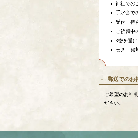
神社での
手水舎で
受付・待
ご祈願中
3密を避
せき・発
郵送でのお
ご希望のお神
ださい。