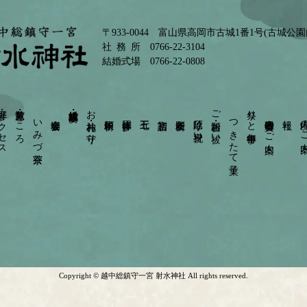
〒933-0044 富山県高岡市古城1番1号(古城公
社務所
0766-22-3104
結婚式場
0766-22-0808
・アクセス
散策・見どころ
結婚式・披露宴
お神札・お守り
ご祈願・お祓い
祭りと年中行事
いみづ茶寮
宴会会場
依頼祈願
団体参拝
七五三
初宮詣
安産祈願
厄除け・身祝い
つきたて菓子
崇敬奉賛会のご案内
境内の
Copyright ©
越中総鎮守一宮 射水神社
All rights reserved.