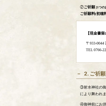
②
ご祈願
[1つ
ご祈願料(初穂料
【現金書留
〒933-00
TEL 0766-22
2. ご祈願
③射水神社の
により舞われ
④御神前にお