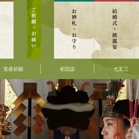
安産祈願
初宮詣
七五三