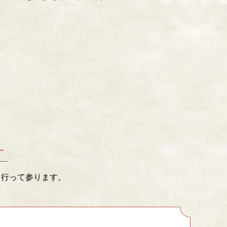
す
を行って参ります。