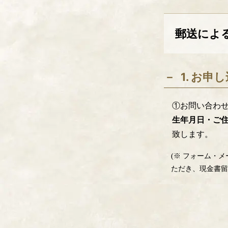
郵送によ
1. お申
①お問い合わ
生年月日・ご
致します。
(※ フォーム・
ただき、現金書留