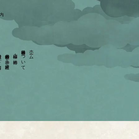
園内
射水神社について
ホーム
ご案内
射水神社の神々－摂末社－
神様・ご神徳