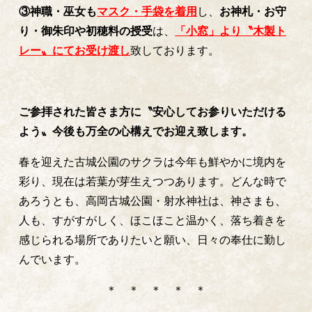
③神職・巫女も
マスク・手袋を着用
し、
お神札・お守
り・御朱印や初穂料の授受
は、
「小窓」より〝木製ト
レー〟にてお受け渡し
致しております。
ご参拝された皆さま方に〝安心してお参りいただける
よう〟今後も万全の心構えでお迎え致します。
春を迎えた古城公園のサクラは今年も鮮やかに境内を
彩り、現在は若葉が芽生えつつあります。どんな時で
あろうとも、高岡古城公園・射水神社は、神さまも、
人も、すがすがしく、ほこほこと温かく、落ち着きを
感じられる場所でありたいと願い、日々の奉仕に勤し
んでいます。
＊ ＊ ＊ ＊ ＊