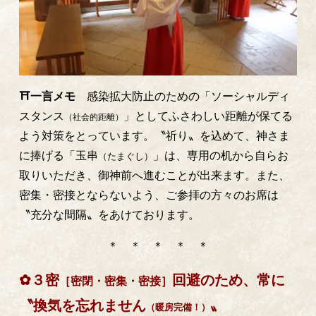
⛩一言メモ
感染拡大防止のための「ソーシャルディ
スタンス
」としてふさわしい距離が保てる
（社会的距離）
よう対策をとっています。〝祈り〟を込めて、神さま
に捧げる「玉串
」は、専用の机から自らお
（たまぐし）
取りいただき、御神前へ進むことが出来ます。また、
密集・密接とならないよう、ご参拝の方々のお席は
〝充分な間隔〟をあけております。
＊ ＊ ＊ ＊ ＊
✿３密
回避のため、常に
［密閉・密集・密接］
〝換気を忘れません
〟
（暖房完備！）