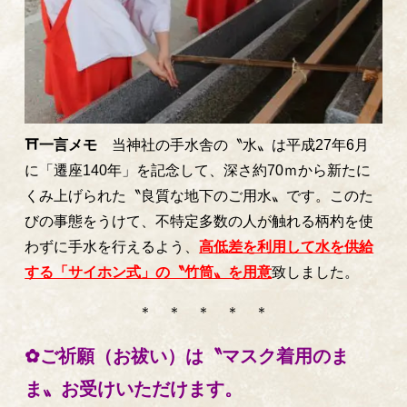
⛩一言メモ
当神社の手水舎の〝水〟は平成27年6月
に「遷座140年」を記念して、深さ約70ｍから新たに
くみ上げられた〝良質な地下のご用水〟です。このた
びの事態をうけて、不特定多数の人が触れる柄杓を使
わずに手水を行えるよう、
高低差を利用して水を供給
する「サイホン式」の〝竹筒〟を用意
致しました。
＊ ＊ ＊ ＊ ＊
✿ご祈願（お祓い）は〝マスク着用のま
ま〟お受けいただけます。