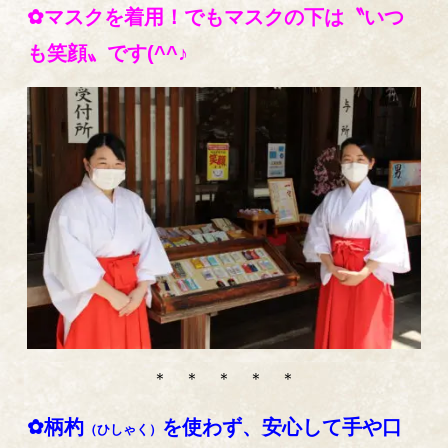
✿マスクを着用！でもマスクの下は〝いつ
も笑顔〟です(^^♪
＊ ＊ ＊ ＊ ＊
✿柄杓
を使わず、安心して手や口
（ひしゃく）