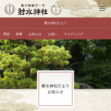
射水神社だより
射水神社について
祭りと年中行事
季節
祭事
お知らせ
お祓い
ウェディング
ご祈願・お祓い
お神札・お守り
結婚式・披露宴
散策・見どころ
参拝・アクセス
お問い合わせ
お知らせ
サイトマップ
射水神社だより
お知らせ
社務所へTEL
結婚式場へTEL
ホーム