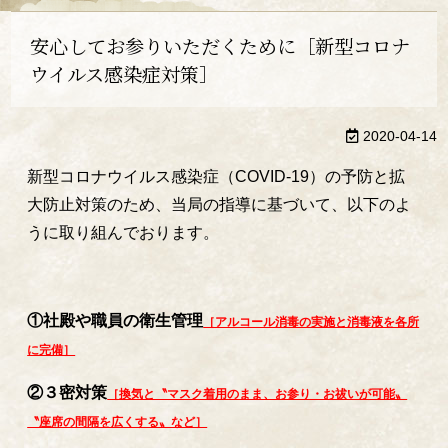
安心してお参りいただくために［新型コロナ
ウイルス感染症対策］
2020-04-14
新型コロナウイルス感染症（COVID-19）の予防と拡
大防止対策のため、当局の指導に基づいて、以下のよ
うに取り組んでおります。
①社殿や職員の衛生管理
［アルコール消毒の実施と消毒液を各所
に完備］
②３密対策
［換気と〝マスク着用のまま、お参り・お祓いが可能〟
〝座席の間隔を広くする〟など］