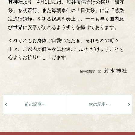
⛩神社より
4月1日には、疫神疫病除けの祭り「鎮花
祭」を初斎行、また毎朝奉仕の「日供祭」には〝感染
症流行鎮静〟を祈る祝詞を奏上し、一日も早く国内及
び世界に安寧が訪れるよう祈りを捧げております。
くれぐれもお身体ご自愛いただき、それぞれの町々
里々、ご家内が健やかにお過ごしいただけますことを
心よりお祈り申し上げます。
射 水 神 社
越中総鎮守一宮
前の記事へ
次の記事へ