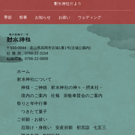
射水神社だより
季節
祭事
お知らせ
お祓い
ウェディング
〒933-0044 富山県高岡市古城1番1号(古城公園内)
社務所
0766-22-3104
結婚式場
0766-22-0808
ホーム
射水神社について
神様・ご神徳
射水神社の神々－摂末社－
境内のご案内
社報
崇敬奉賛会のご案内
祭りと年中行事
つきたて菓子
ご祈願・お祓い
厄除け・身祝い
安産祈願
初宮詣
七五三