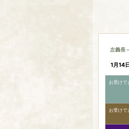
左義長 
1月14
お受けで
お受けで