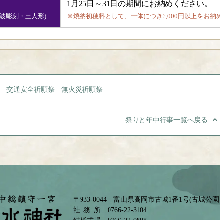
1月25日～31日の期間にお納めください。
井波彫刻・土人形)
※焼納初穂料として、一体につき3,000円以上をお納
交通安全祈願祭 無火災祈願祭
祭りと年中行事一覧へ戻る
〒933-0044 富山県高岡市古城1番1号(古城公
社務所
0766-22-3104