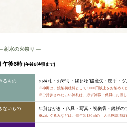
― 射水の火祭り ―
日 午後6時
[午後9時頃まで]
きるもの
お神札・お守り・縁起物[破魔矢・熊手・ダ
※神棚は、焼納初穂料として3,000円以上をお納めく
※ご持参された古い神札は、必ず神職・係員にお渡し
きないもの
年賀はがき・仏具・写真・祝儀袋・鏡餅の
※ぬいぐるみなどは、毎年6月30日の「人形感謝清