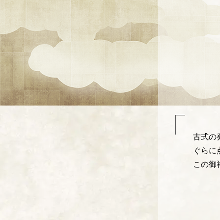
古式の
ぐらに
この御