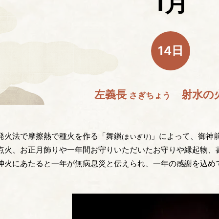
1月
14日
左義長
射水の
さぎちょう
発火法で摩擦熱で種火を作る「舞鑚
」によって、御神前
(まいぎり)
点火、お正月飾りや一年間お守りいただいたお守りや縁起物、
神火にあたると一年が無病息災と伝えられ、一年の感謝を込め