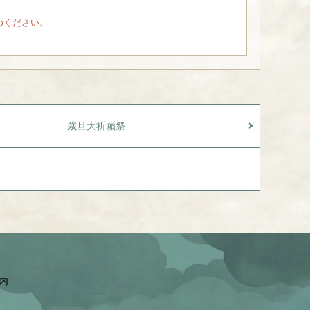
めください。
歳旦大祈願祭
園内