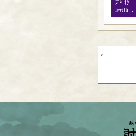
天神様
(掛け軸・