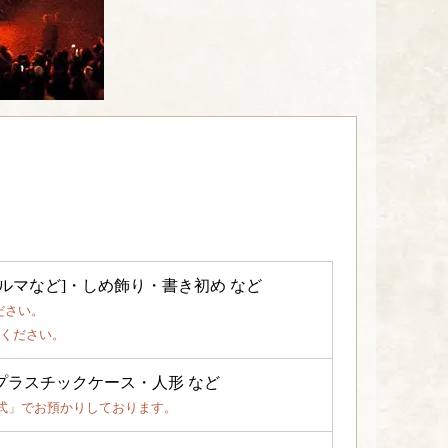
ルマなど]・しめ飾り・書き初め など
ださい。
ください。
プラスチックケース・人形 など
祓式」でお預かりしております。