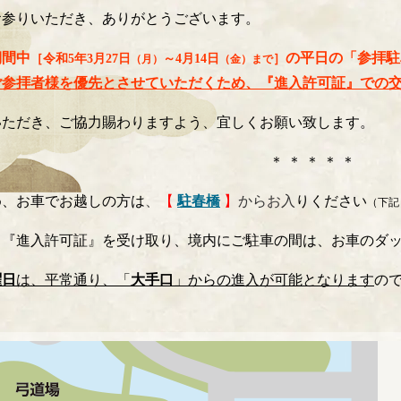
お参りいただき、ありがとうございます。
期間
中
の平日の「
参拝駐
［令和5年3月27日
～4月14日
］
（月）
（金）まで
ご参拝者様を優先とさせていただくため、『
進入許可証
』での
いただき、ご協力賜わり
ますよう、宜しくお願い致します。
＊ ＊ ＊ ＊ ＊
め、お車でお越しの方は
、
【
駐春橋
】
からお入
りください
（下記
り『進入許可証』を受け取り、境内にご駐車の間は、お車のダ
曜日
は、平常通り、「
大手口
」からの進入が可能となります
の