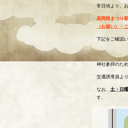
常日頃より、
高岡桜まつり
（お祓い）・
下記をご確認
神社参拝のた
交通誘導員よ
なお、
土・日
す。