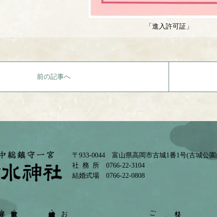
「進入許可証」
前の記事へ
〒933-0044 富山県高岡市古城1番1号(古城公
社務所
0766-22-3104
結婚式場
0766-22-0808
結婚式・披露宴
祭りと年中行事
宴会会場
依頼祈願
団体参拝
七五三
初宮詣
安産祈願