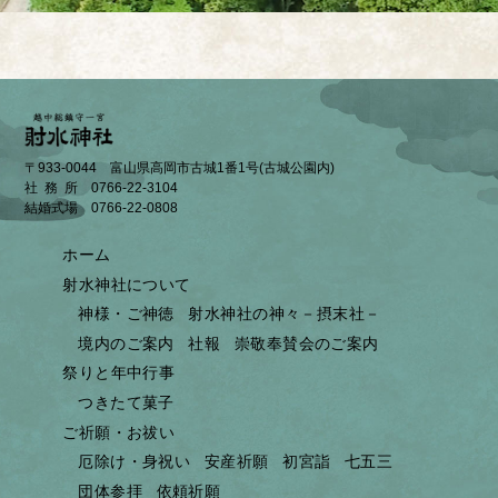
〒933-0044 富山県高岡市古城1番1号(古城公園内)
社務所
0766-22-3104
結婚式場
0766-22-0808
ホーム
射水神社について
神様・ご神徳
射水神社の神々－摂末社－
境内のご案内
社報
崇敬奉賛会のご案内
祭りと年中行事
つきたて菓子
ご祈願・お祓い
厄除け・身祝い
安産祈願
初宮詣
七五三
団体参拝
依頼祈願