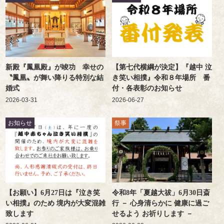
新殿『鳳凰殿』が竣功 幸せの
【第七代横綱が決定】『越中 泣
〝鳳凰〟が舞い降りる特別な結
き笑い相撲』令和８年場所 番
婚式
付・各表彰のお知らせ
2026-03-31
2026-06-27
お知らせ
祭事
【お願い】6月27日は『泣き笑
令和8年「夏越大祓」6月30日斎
い相撲』のため 境内が大変混雑
行 － 心身清らかに 健康に過ご
致します
せるよう お祈りします －