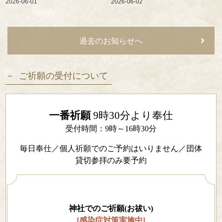
2026-06-01
2026-06-02
過去のお知らせへ
ご祈願の受付について
一番祈願
9時30分より奉仕
受付時間：9時～16時30分
毎日奉仕／個人祈願でのご予約はいりません／団体
貸切参拝のみ要予約
神社でのご祈願(お祓い)
[感染症対策実施中]