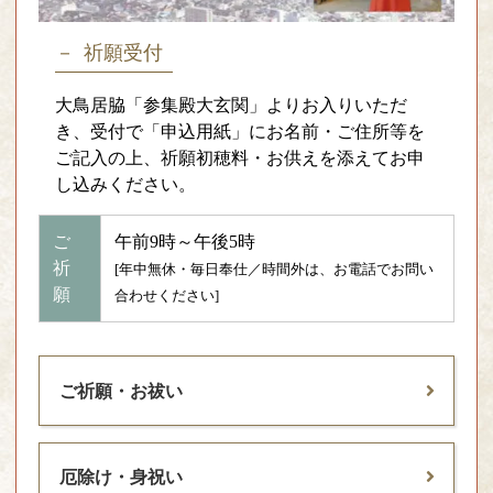
祈願受付
大鳥居脇「参集殿大玄関」よりお入りいただ
き、受付で「申込用紙」にお名前・ご住所等を
ご記入の上、祈願初穂料・お供えを添えてお申
し込みください。
ご
午前9時～午後5時
祈
[年中無休・毎日奉仕／時間外は、お電話でお問い
願
合わせください]
ご祈願・お祓い
厄除け・身祝い