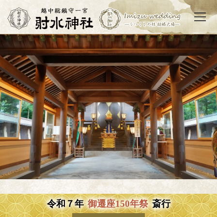
射水神社について
祭りと年中行事
ご祈願・お祓い
お神札・お守り
結婚式・披露宴
散策・見どころ
参拝・アクセス
お問い合わせ
お知らせ
サイトマップ
社務所へTEL
結婚式場へTEL
令和７年
御遷座150年祭
斎行
ホーム